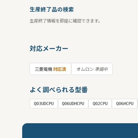
生産終了品の検索
生産終了情報を即座に確認できます。
対応メーカー
三菱電機
対応済
オムロン
準備中
よく調べられる型番
Q03UDCPU
Q06UDHCPU
Q02CPU
Q06HCPU