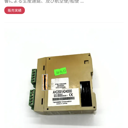
響による生産遅延、及び航空便/船便 ...
販売実績