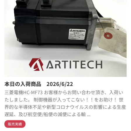
本日の入荷商品 2026/6/22
三菱電機HC-MF73 お客様からお問い合わせ頂き、入荷い
たしました。 制御機器が入ってこない！！をお助け！ 世
界的な半導体不足や新型コロナウイルスの影響による生産
遅延、及び航空便/船便の減便による輸 ...
販売実績