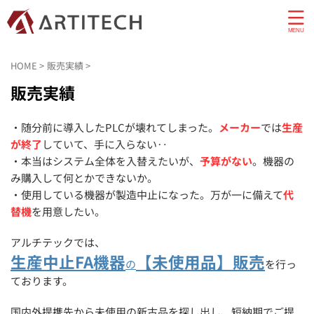
HOME
>
販売実績
>
販売実績
・随分前に導入したPLCが壊れてしまった。
メーカー
では
生産
が終了
していて、手に入らない‥
・本当はシステム全体を入替えたいが、
予算がない
。機器の
み購入して何とかできないか。
・使用している機器が製造中止になった。万が一に備えて
代
替機
を用意したい。
アルチテックでは、
生産中止FA機器
【未使用品】販売
の
を行っ
ております。
国内外提携先から未使用の新古品を探し出し、短納期でご提