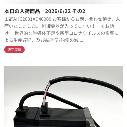
本日の入荷商品 2026/6/22 その2
山武AHC2001AD40000 お客様からお問い合わせ頂き、入
荷いたしました。 制御機器が入ってこない！！をお助
け！ 世界的な半導体不足や新型コロナウイルスの影響に
よる生産遅延、及び航空便/船便の減 ...
販売実績