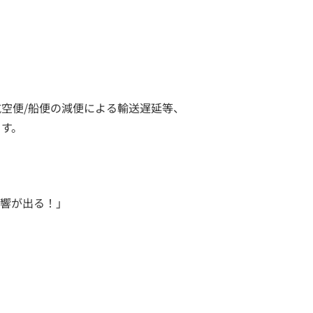
航空便/船便の減便による輸送遅延等、
ます。
影響が出る！」