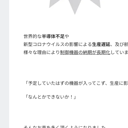
世界的な
半導体不足
や
新型コロナウイルスの影響による
生産遅延
、及び
様々な理由により
制御機器の納期が長期化
してい
「予定していたはずの機器が入ってこず、生産に
「なんとかできないか！」
そんなお声を多く頂くようになりました。