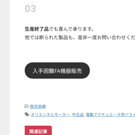
生産終了品
でも喜んで承ります。
他では断られた製品も、是非一度お問い合わせく
入手困難FA機器販売
-
販売実績
-
オリエンタルモーター
,
中古品
,
電動アクチュエータ用ドラ
関連記事