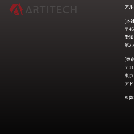
アル
[本社
〒46
愛知
第2
[東
〒11
東京
アド
※弊