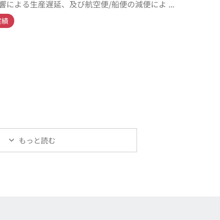
響による生産遅延、及び航空便/船便の減便によ ...
実績
もっと読む