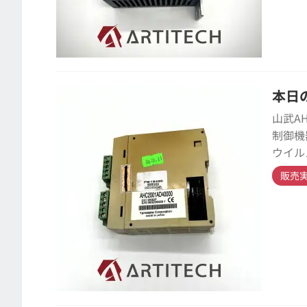
本日の
山武A
制御機
ウイル
販売