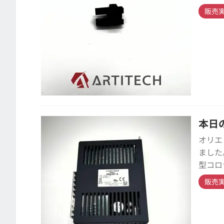
販売
本日の
オリエ
ました
型コロ
販売