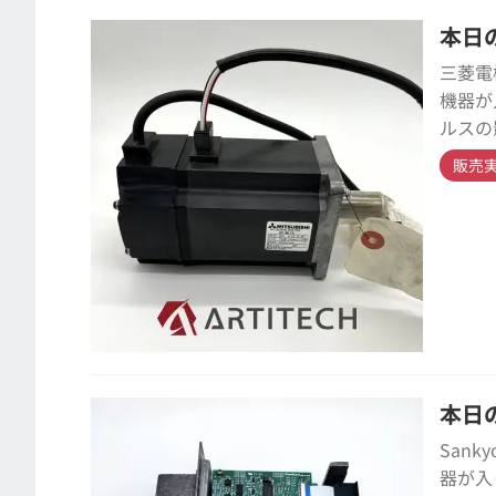
本日の
三菱電
機器が
ルスの
販売
本日の
San
器が入