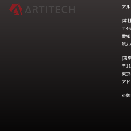
アル
[本社
〒46
愛知
第2
[東
〒11
東京
アド
※弊