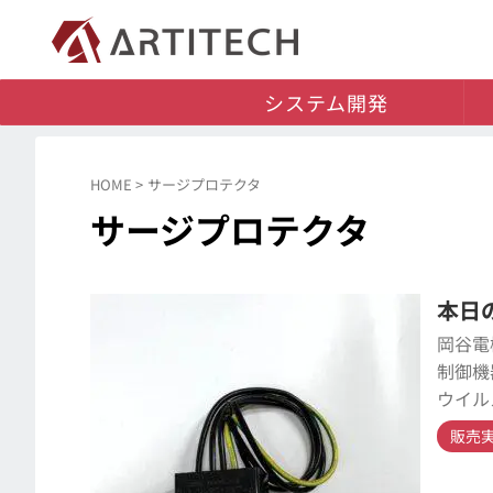
システム開発
HOME
>
サージプロテクタ
サージプロテクタ
本日の
岡谷電
制御機
ウイル
販売