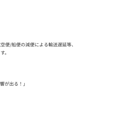
航空便/船便の減便による輸送遅延等、
ます。
影響が出る！」