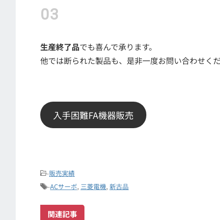
生産終了品
でも喜んで承ります。
他では断られた製品も、是非一度お問い合わせく
入手困難FA機器販売
-
販売実績
-
ACサーボ
,
三菱電機
,
新古品
関連記事