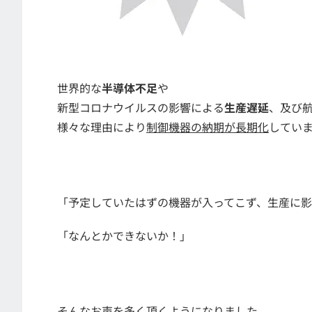
世界的な
半導体不足
や
新型コロナウイルスの影響による
生産遅延
、及び
様々な理由により
制御機器の納期が長期化
してい
「予定していたはずの機器が入ってこず、生産に
「なんとかできないか！」
そんなお声を多く頂くようになりました。