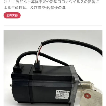
け！ 世界的な半導体不足や新型コロナウイルスの影響に
よる生産遅延、及び航空便/船便の減 ...
販売実績