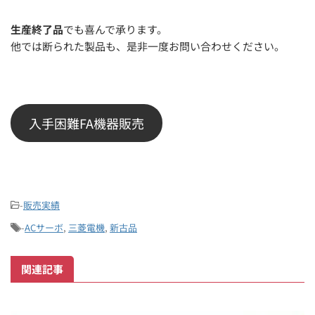
生産終了品
でも喜んで承ります。
他では断られた製品も、是非一度お問い合わせください。
入手困難FA機器販売
-
販売実績
-
ACサーボ
,
三菱電機
,
新古品
関連記事