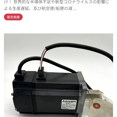
け！ 世界的な半導体不足や新型コロナウイルスの影響に
よる生産遅延、及び航空便/船便の減 ...
販売実績