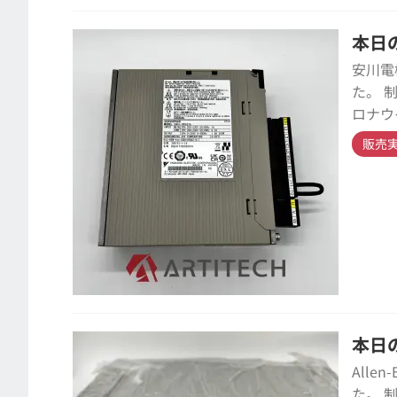
本日の
安川電
た。 
ロナウ
販売
本日の
Alle
た。 