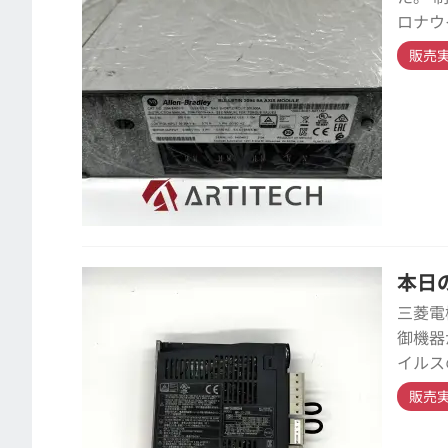
ロナウ
販売
本日の
三菱電
御機器
イルス
販売