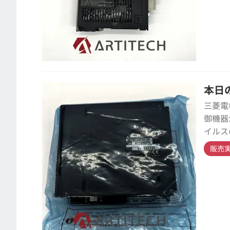
本日の
三菱電
御機器
イルス
販売