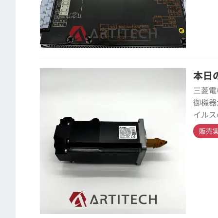
本日の
三菱電
御機器
イルス
販売