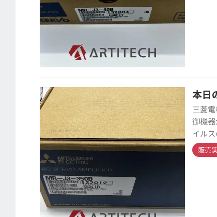
本日の
三菱電
御機器
イルス
販売