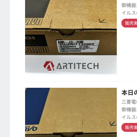
御機器
イルス
販売
本日の
三菱電
御機器
イルス
販売