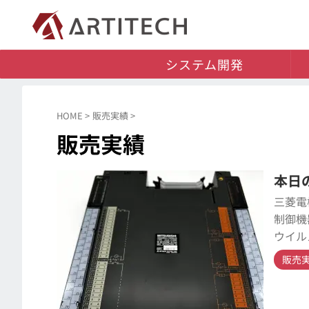
システム開発
HOME
>
販売実績
>
販売実績
本日の
三菱電
制御機
ウイル
販売