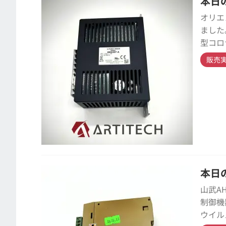
本日の
オリエ
ました
型コロ
販売
本日の
山武A
制御機
ウイル