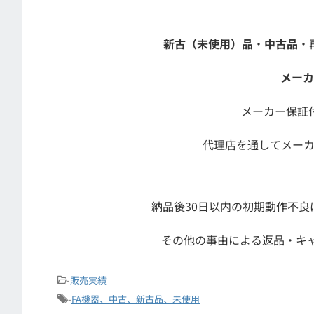
新古（未使用）品
・
中古品
・
メーカ
メーカー保証
代理店を通してメー
納品後30日以内の初期動作不
その他の事由による返品・キ
-
販売実績
-
FA機器、中古、新古品、未使用