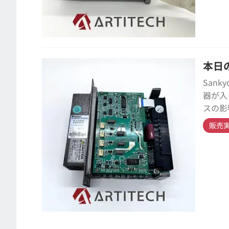
本日の
San
器が入
スの影
販売