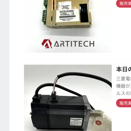
販売
本日の
三菱電
機器が
ルスの
販売