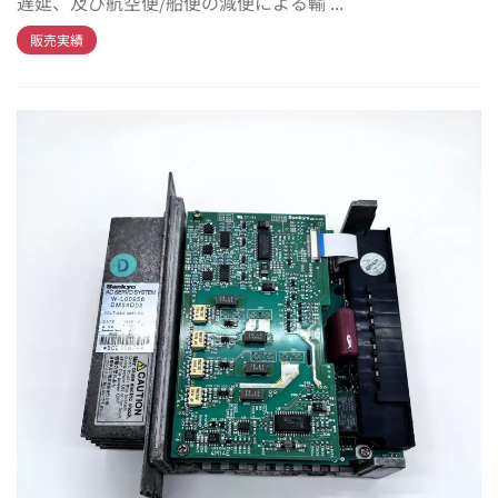
遅延、及び航空便/船便の減便による輸 ...
販売実績