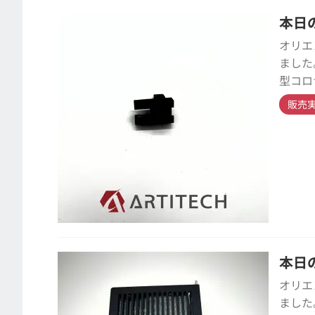
本日の
オリエ
ました
型コロ
販売
本日の
オリエ
ました