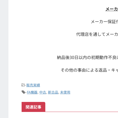
メーカ
メーカー保証
代理店を通してメー
納品後30日以内の初期動作不
その他の事由による返品・キ
-
販売実績
-
FA機器
,
中古
,
新古品
,
未使用
関連記事