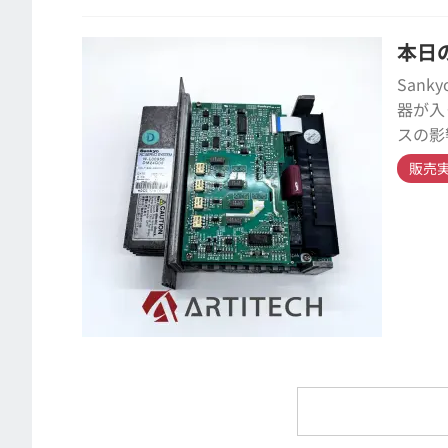
本日の
San
器が入
スの影
販売