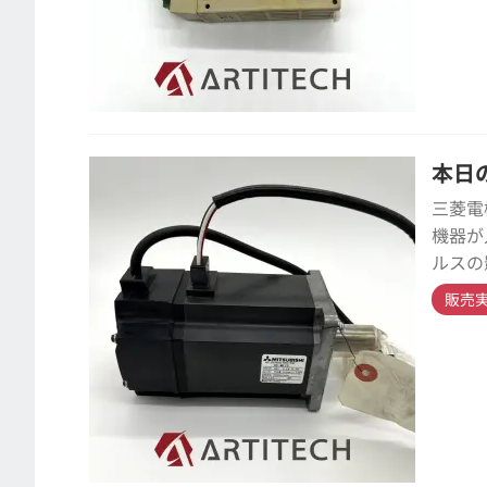
本日の
三菱電
機器が
ルスの
販売