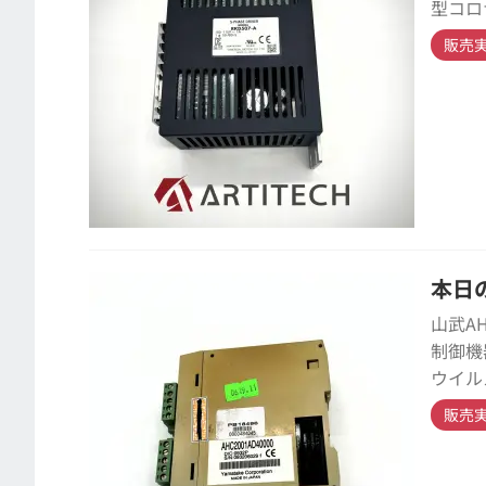
型コロ
販売
本日の
山武A
制御機
ウイル
販売