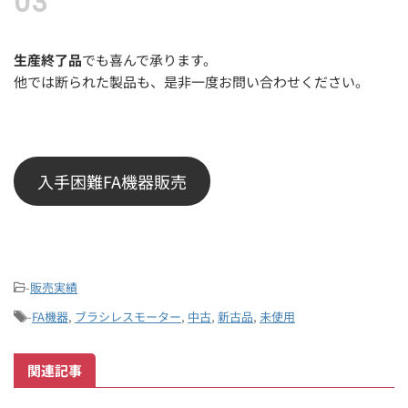
生産終了品
でも喜んで承ります。
他では断られた製品も、是非一度お問い合わせください。
入手困難FA機器販売
-
販売実績
-
FA機器
,
ブラシレスモーター
,
中古
,
新古品
,
未使用
関連記事