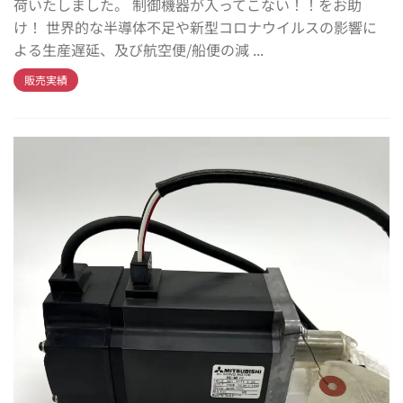
荷いたしました。 制御機器が入ってこない！！をお助
け！ 世界的な半導体不足や新型コロナウイルスの影響に
よる生産遅延、及び航空便/船便の減 ...
販売実績