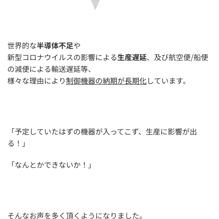
世界的な
半導体不足
や
新型コロナウイルスの影響による
生産遅延
、及び航空便/船便
の減便による輸送遅延等、
様々な理由により
制御機器の納期が長期化
しています。
「予定していたはずの機器が入ってこず、生産に影響が出
る！」
「なんとかできないか！」
そんなお声を多く頂くようになりました。