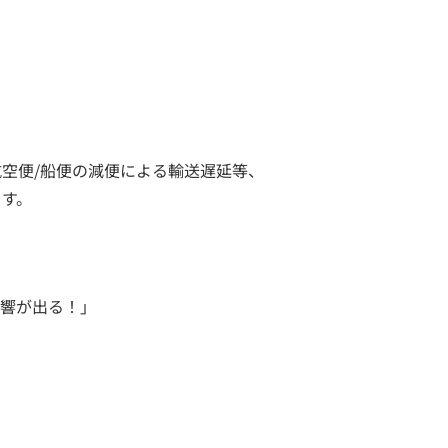
航空便/船便の減便による輸送遅延等、
ます。
影響が出る！」