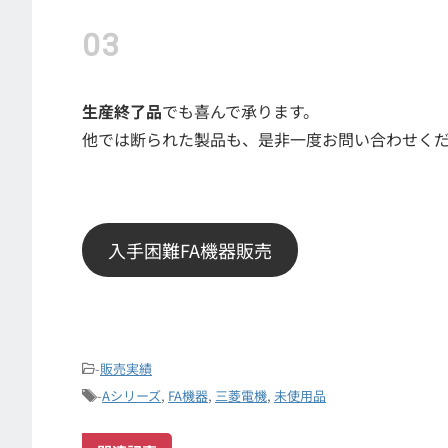
生産終了品
でも喜んで承ります。
他では断られた製品も、是非一度お問い合わせく
入手困難FA機器販売
-
販売実績
-
Aシリーズ
,
FA機器
,
三菱電機
,
未使用品