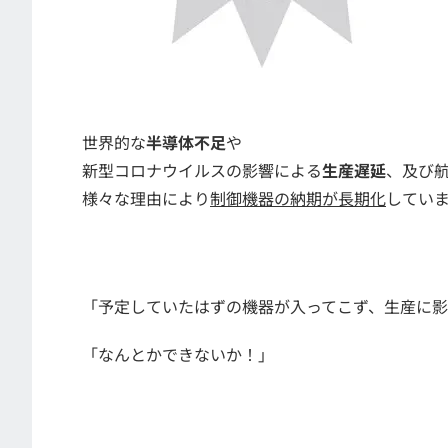
世界的な
半導体不足
や
新型コロナウイルスの影響による
生産遅延
、及び
様々な理由により
制御機器の納期が長期化
してい
「予定していたはずの機器が入ってこず、生産に
「なんとかできないか！」