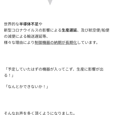
世界的な
半導体不足
や
新型コロナウイルスの影響による
生産遅延
、及び航空便/船便
の減便による輸送遅延等、
様々な理由により
制御機器の納期が長期化
しています。
「予定していたはずの機器が入ってこず、生産に影響が出
る！」
「なんとかできないか！」
そんなお声を多く頂くようになりました。