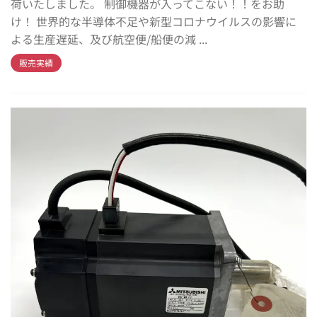
荷いたしました。 制御機器が入ってこない！！をお助
け！ 世界的な半導体不足や新型コロナウイルスの影響に
よる生産遅延、及び航空便/船便の減 ...
販売実績