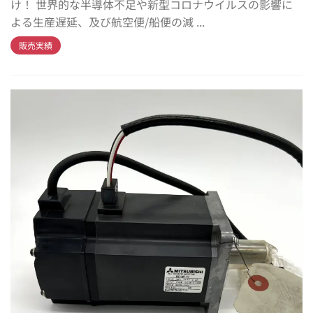
け！ 世界的な半導体不足や新型コロナウイルスの影響に
よる生産遅延、及び航空便/船便の減 ...
販売実績