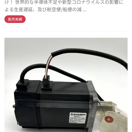
け！ 世界的な半導体不足や新型コロナウイルスの影響に
よる生産遅延、及び航空便/船便の減 ...
販売実績