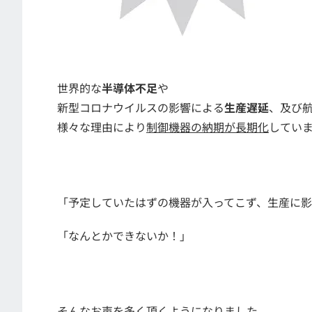
世界的な
半導体不足
や
新型コロナウイルスの影響による
生産遅延
、及び
様々な理由により
制御機器の納期が長期化
してい
「予定していたはずの機器が入ってこず、生産に
「なんとかできないか！」
そんなお声を多く頂くようになりました。