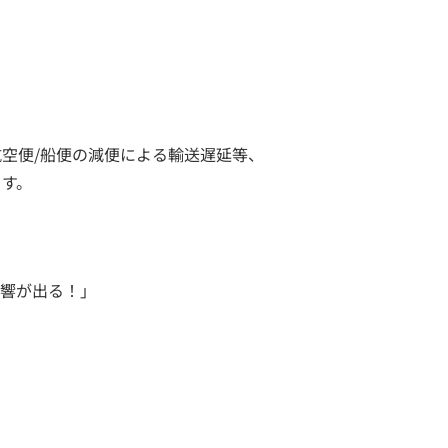
航空便/船便の減便による輸送遅延等、
ます。
影響が出る！」