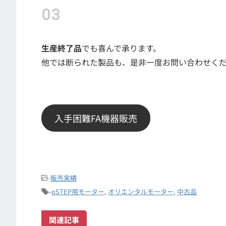
生産終了品
でも喜んで承ります。
他では断られた製品も、是非一度お問い合わせく
入手困難FA機器販売
-
販売実績
-
αSTEP用モーター
,
オリエンタルモーター
,
中古品
関連記事