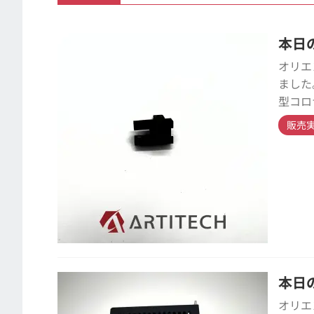
本日の
オリエ
ました
型コロ
販売
本日の
オリエ