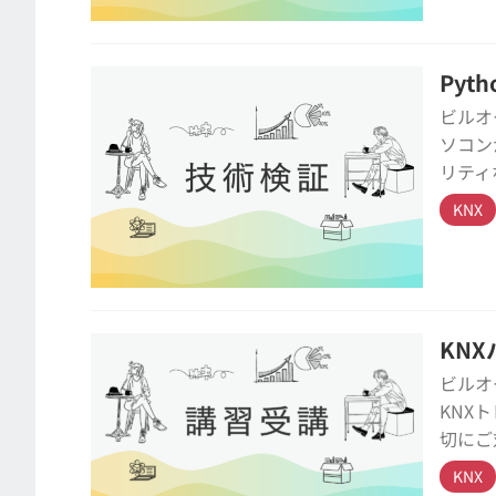
Pyt
ビルオ
ソコン
リティ
KNX
KN
ビルオ
KNX
切にご
KNX