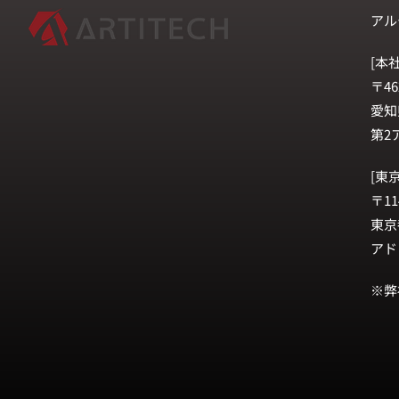
アル
[本社
〒46
愛知
第2
[東
〒11
東京
アド
※弊