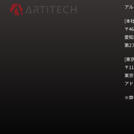
アル
[本社
〒46
愛知
第2
[東
〒11
東京
アド
※弊