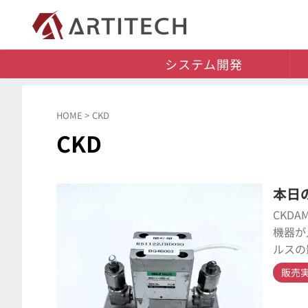
システム開発
HOME
>
CKD
CKD
本日の
CKD
機器が
ルスの
販売