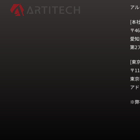
アル
[本社
〒46
愛知
第2
[東
〒11
東京
アド
※弊