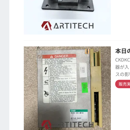
本日の
CKD
器が入
スの影
販売