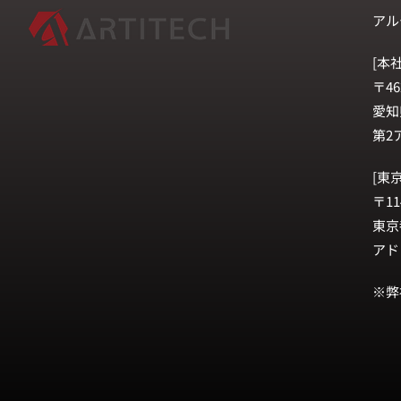
アル
[本社
〒46
愛知
第2
[東
〒11
東京
アド
※弊