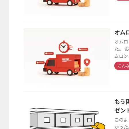
オム
オムロ
た。 
ムロン
こん
もう
ゼン
このよ
かった