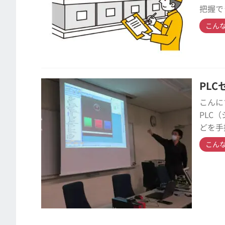
把握で
こん
PL
こんに
PLC
どを手
こん