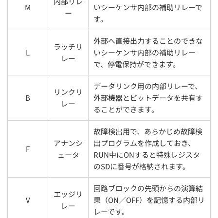
内部リレ
M
いシーケンサ内部の補助リレーで
ー
す。
外部へ直接出力することのできな
ラッチリ
L
いシーケンサ内部の補助リレー
レー
で、停電保持ができます。
データリンク用の内部リレーで、
リンクリ
B
外部機器とビットデータを共有す
レー
ることができます。
故障検出用で、あらかじめ故障検
アナンシ
出プログラムを作成しておき、
F
ェータ
RUN中にONすると特殊レジスタ
のSDに番号が格納されます。
回路ブロックの先頭からの演算結
エッジリ
V
果（ON／OFF）を記憶する内部リ
レー
レーです。