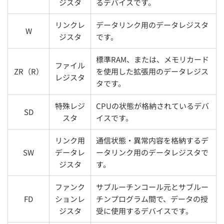
ジスタ
るデバイスです。
リンクレ
データリンク用のデータレジスタ
W
ジスタ
です。
標準RAM、または、メモリカード
ファイル
ZR（R）
を使用した拡張用のデータレジス
レジスタ
タです。
特殊レジ
CPUの状態が格納されているデバ
SD
スタ
イスです。
リンク用
通信状態・異常内容を格納するデ
SW
データレ
ータリンク用のデータレジスタで
ジスタ
す。
ファンク
サブルーチンコール元とサブルー
FD
ションレ
チンプログラム間で、データの授
ジスタ
受に使用するデバイスです。