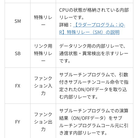
CPUの状態が格納されている内部
特殊リレ
リレーです。
SM
ー
詳細：
【ラダープログラム：iQ-
R】特殊リレー（SM）の説明
リンク用
データリンク用の内部リレーで、
SB
特殊リレ
通信状態・異常検出を示すリレー
ー
です。
サブルーチンプログラムで、引数
ファンク
付きサブルーチンコール命令で指
FX
ション入
定されたON/OFFデータを取り込
力
む内部リレーです。
サブルーチンプログラムでの演算
ファンク
結果（ON/OFFデータ）をサブ
FY
ション出
ルーチンプログラムコール元に引
力
き渡す内部リレーです。