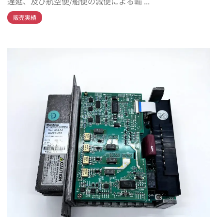
遅延、及び航空便/船便の減便による輸 ...
販売実績