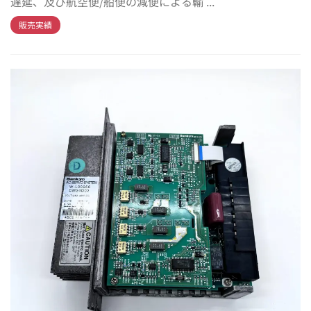
遅延、及び航空便/船便の減便による輸 ...
販売実績