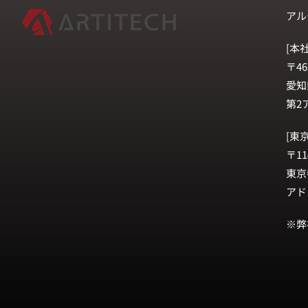
アル
[本社
〒46
愛知
第2
[東
〒11
東京
アド
※弊