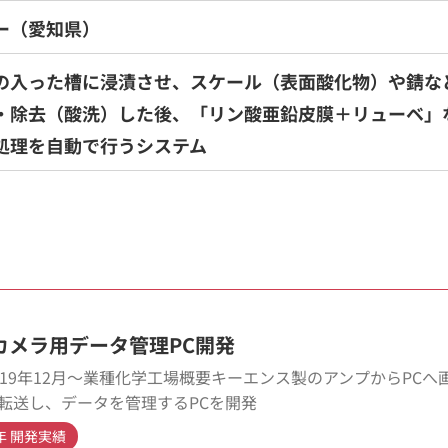
ー（愛知県）
の入った槽に浸漬させ、スケール（表面酸化物）や錆な
・除去（酸洗）した後、「リン酸亜鉛皮膜＋リューベ」
処理を自動で行うシステム
カメラ用データ管理PC開発
019年12月～業種化学工場概要キーエンス製のアンプからPCへ
転送し、データを管理するPCを開発
9年 開発実績