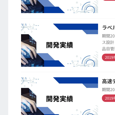
ラベ
期間2
ス設計
品目管
201
高速
期間2
201