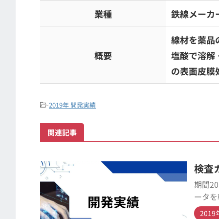
業種
鉄線メーカ
線材を薬品
概要
塩酸で溶解
の表面皮膜
-
2019年 開発実績
関連記事
検査
期間2
ータを
201