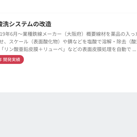
酸洗システムの改造
019年6月～業種鉄線メーカー（大阪府）概要線材を薬品の入っ
せ、スケール（表面酸化物）や錆などを塩酸で溶解・除去（酸
「リン酸亜鉛皮膜＋リューベ」などの表面皮膜処理を自動で ...
9年 開発実績