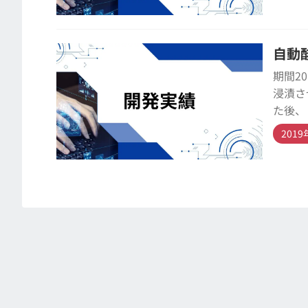
自動
期間2
浸漬さ
た後、
201