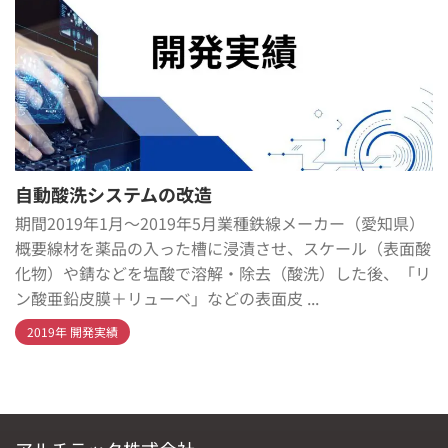
自動酸洗システムの改造
期間2019年1月～2019年5月業種鉄線メーカー（愛知県）
概要線材を薬品の入った槽に浸漬させ、スケール（表面酸
化物）や錆などを塩酸で溶解・除去（酸洗）した後、「リ
ン酸亜鉛皮膜＋リューベ」などの表面皮 ...
2019年 開発実績