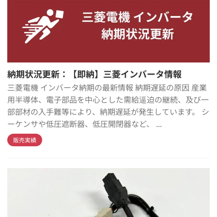
納期状況更新：【即納】三菱インバータ情報
三菱電機 インバータ納期の最新情報 納期遅延の原因 産業
用半導体、電子部品を中心とした需給逼迫の継続、及び一
部部材の入手難等により、納期遅延が発生しています。 シ
ーケンサや低圧遮断器、低圧開閉器など、 ...
販売実績