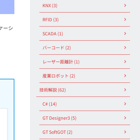
KNX (3)
RFID (3)
リケーシ
SCADA (1)
バーコード (2)
レーザー距離計 (1)
産業ロボット (2)
技術解説 (62)
C# (14)
GT Designer3 (5)
GT SoftGOT (2)