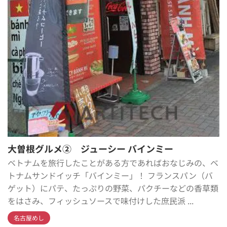
大曽根グルメ② ジューシー バインミー
ベトナムを旅行したことがある方であればおなじみの、ベ
トナムサンドイッチ「バインミー」！ フランスパン（バ
ゲット）にパテ、たっぷりの野菜、パクチーなどの香草類
をはさみ、フィッシュソースで味付けした庶民派 ...
名古屋めし